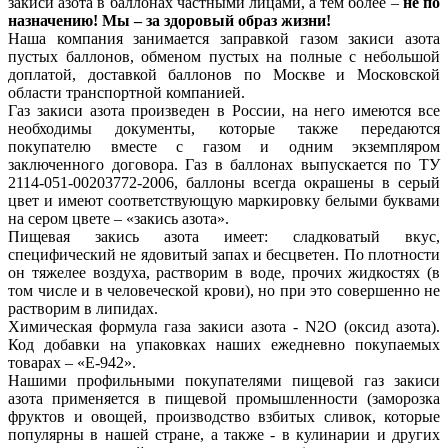
закиси азота в баллонах частными лицами, а тем более –
не по
назначению! Мы – за здоровый образ жизни!
Наша компания занимается заправкой газом закиси азота
пустых баллонов, обменом пустых на полные с небольшой
доплатой, доставкой баллонов по Москве и Московской
области транспортной компанией.
Газ закиси азота произведен в России, на него имеются все
необходимы документы, которые также передаются
покупателю вместе с газом и одним экземпляром
заключенного договора. Газ в баллонах выпускается по ТУ
2114-051-00203772-2006, баллоны всегда окрашены в серый
цвет и имеют соответствующую маркировку белыми буквами
на сером цвете – «закись азота».
Пищевая закись азота имеет: сладковатый вкус,
специфический не ядовитый запах и бесцветен. По плотности
он тяжелее воздуха, растворим в воде, прочих жидкостях (в
том числе и в человеческой крови), но при это совершенно не
растворим в липидах.
Химическая формула газа закиси азота - N2O (оксид азота).
Код добавки на упаковках наших ежедневно покупаемых
товарах – «Е-942».
Нашими профильными покупателями пищевой газ закиси
азота применяется в пищевой промышленности (заморозка
фруктов и овощей, производство взбитых сливок, которые
популярны в нашей стране, а также - в кулинарии и других