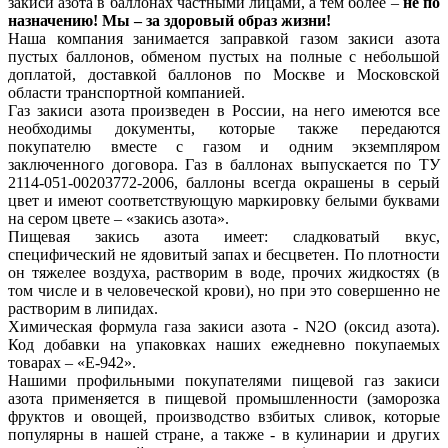
закиси азота в баллонах частными лицами, а тем более –
не по
назначению! Мы – за здоровый образ жизни!
Наша компания занимается заправкой газом закиси азота
пустых баллонов, обменом пустых на полные с небольшой
доплатой, доставкой баллонов по Москве и Московской
области транспортной компанией.
Газ закиси азота произведен в России, на него имеются все
необходимы документы, которые также передаются
покупателю вместе с газом и одним экземпляром
заключенного договора. Газ в баллонах выпускается по ТУ
2114-051-00203772-2006, баллоны всегда окрашены в серый
цвет и имеют соответствующую маркировку белыми буквами
на сером цвете – «закись азота».
Пищевая закись азота имеет: сладковатый вкус,
специфический не ядовитый запах и бесцветен. По плотности
он тяжелее воздуха, растворим в воде, прочих жидкостях (в
том числе и в человеческой крови), но при это совершенно не
растворим в липидах.
Химическая формула газа закиси азота - N2O (оксид азота).
Код добавки на упаковках наших ежедневно покупаемых
товарах – «Е-942».
Нашими профильными покупателями пищевой газ закиси
азота применяется в пищевой промышленности (заморозка
фруктов и овощей, производство взбитых сливок, которые
популярны в нашей стране, а также - в кулинарии и других