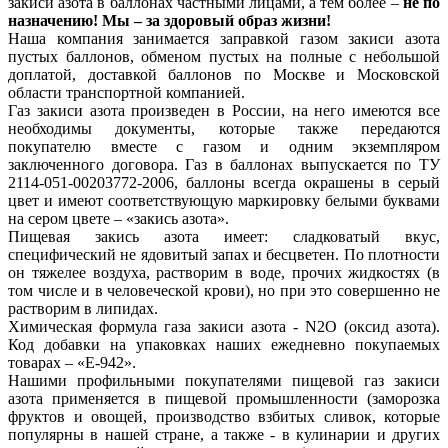
закиси азота в баллонах частными лицами, а тем более –
не по
назначению! Мы – за здоровый образ жизни!
Наша компания занимается заправкой газом закиси азота
пустых баллонов, обменом пустых на полные с небольшой
доплатой, доставкой баллонов по Москве и Московской
области транспортной компанией.
Газ закиси азота произведен в России, на него имеются все
необходимы документы, которые также передаются
покупателю вместе с газом и одним экземпляром
заключенного договора. Газ в баллонах выпускается по ТУ
2114-051-00203772-2006, баллоны всегда окрашены в серый
цвет и имеют соответствующую маркировку белыми буквами
на сером цвете – «закись азота».
Пищевая закись азота имеет: сладковатый вкус,
специфический не ядовитый запах и бесцветен. По плотности
он тяжелее воздуха, растворим в воде, прочих жидкостях (в
том числе и в человеческой крови), но при это совершенно не
растворим в липидах.
Химическая формула газа закиси азота - N2O (оксид азота).
Код добавки на упаковках наших ежедневно покупаемых
товарах – «Е-942».
Нашими профильными покупателями пищевой газ закиси
азота применяется в пищевой промышленности (заморозка
фруктов и овощей, производство взбитых сливок, которые
популярны в нашей стране, а также - в кулинарии и других