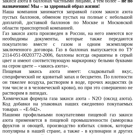
закиси азота в баллонах частными лицами, а тем более –
не по
назначению! Мы – за здоровый образ жизни!
Наша компания занимается заправкой газом закиси азота
пустых баллонов, обменом пустых на полные с небольшой
доплатой, доставкой баллонов по Москве и Московской
области транспортной компанией.
Газ закиси азота произведен в России, на него имеются все
необходимы документы, которые также передаются
покупателю вместе с газом и одним экземпляром
заключенного договора. Газ в баллонах выпускается по ТУ
2114-051-00203772-2006, баллоны всегда окрашены в серый
цвет и имеют соответствующую маркировку белыми буквами
на сером цвете – «закись азота».
Пищевая закись азота имеет: сладковатый вкус,
специфический не ядовитый запах и бесцветен. По плотности
он тяжелее воздуха, растворим в воде, прочих жидкостях (в
том числе и в человеческой крови), но при это совершенно не
растворим в липидах.
Химическая формула газа закиси азота - N2O (оксид азота).
Код добавки на упаковках наших ежедневно покупаемых
товарах – «Е-942».
Нашими профильными покупателями пищевой газ закиси
азота применяется в пищевой промышленности (заморозка
фруктов и овощей, производство взбитых сливок, которые
популярны в нашей стране, а также - в кулинарии и других