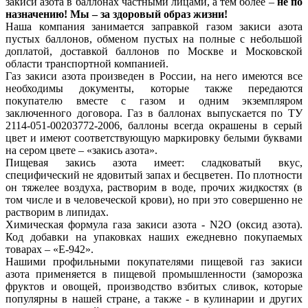
закиси азота в баллонах частными лицами, а тем более –
не по
назначению! Мы – за здоровый образ жизни!
Наша компания занимается заправкой газом закиси азота
пустых баллонов, обменом пустых на полные с небольшой
доплатой, доставкой баллонов по Москве и Московской
области транспортной компанией.
Газ закиси азота произведен в России, на него имеются все
необходимы документы, которые также передаются
покупателю вместе с газом и одним экземпляром
заключенного договора. Газ в баллонах выпускается по ТУ
2114-051-00203772-2006, баллоны всегда окрашены в серый
цвет и имеют соответствующую маркировку белыми буквами
на сером цвете – «закись азота».
Пищевая закись азота имеет: сладковатый вкус,
специфический не ядовитый запах и бесцветен. По плотности
он тяжелее воздуха, растворим в воде, прочих жидкостях (в
том числе и в человеческой крови), но при это совершенно не
растворим в липидах.
Химическая формула газа закиси азота - N2O (оксид азота).
Код добавки на упаковках наших ежедневно покупаемых
товарах – «Е-942».
Нашими профильными покупателями пищевой газ закиси
азота применяется в пищевой промышленности (заморозка
фруктов и овощей, производство взбитых сливок, которые
популярны в нашей стране, а также - в кулинарии и других