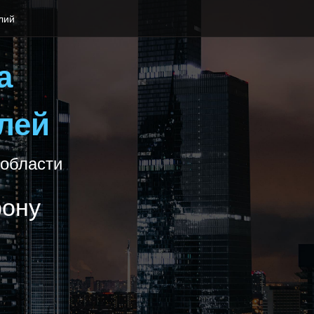
лий
а
лей
 области
фону