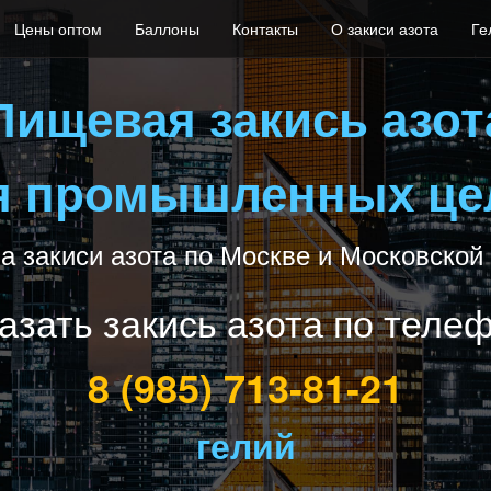
Цены оптом
Баллоны
Контакты
О закиси азота
Ге
Пищевая закись азот
я промышленных це
а закиси азота по Москве и Московской
азать закись азота по теле
8 (985) 713-81-21
гелий