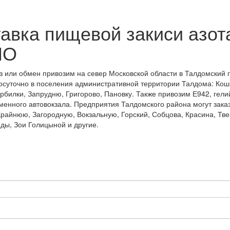
тавка пищевой закиси азо
МО
з или обмен привозим на север Московской области в Талдомский г
лосуточно в поселения административной территории Талдома: Кош
билки, Запрудню, Григорово, Пановку. Также привозим Е942, гели
енного автовокзала. Предприятия Талдомского района могут заказ
райнюю, Загородную, Вокзальную, Горский, Собцова, Красина, Тве
ды, Зои Голицыной и другие.