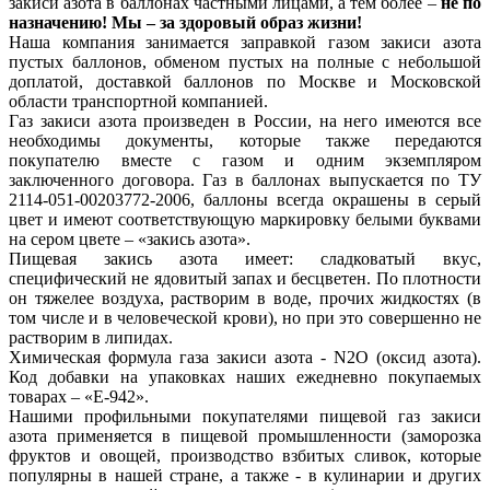
закиси азота в баллонах частными лицами, а тем более –
не по
назначению! Мы – за здоровый образ жизни!
Наша компания занимается заправкой газом закиси азота
пустых баллонов, обменом пустых на полные с небольшой
доплатой, доставкой баллонов по Москве и Московской
области транспортной компанией.
Газ закиси азота произведен в России, на него имеются все
необходимы документы, которые также передаются
покупателю вместе с газом и одним экземпляром
заключенного договора. Газ в баллонах выпускается по ТУ
2114-051-00203772-2006, баллоны всегда окрашены в серый
цвет и имеют соответствующую маркировку белыми буквами
на сером цвете – «закись азота».
Пищевая закись азота имеет: сладковатый вкус,
специфический не ядовитый запах и бесцветен. По плотности
он тяжелее воздуха, растворим в воде, прочих жидкостях (в
том числе и в человеческой крови), но при это совершенно не
растворим в липидах.
Химическая формула газа закиси азота - N2O (оксид азота).
Код добавки на упаковках наших ежедневно покупаемых
товарах – «Е-942».
Нашими профильными покупателями пищевой газ закиси
азота применяется в пищевой промышленности (заморозка
фруктов и овощей, производство взбитых сливок, которые
популярны в нашей стране, а также - в кулинарии и других