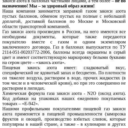
закиси азота в баллонах частными лицами, а тем более –
не по
назначению! Мы – за здоровый образ жизни!
Наша компания занимается заправкой газом закиси азота
пустых баллонов, обменом пустых на полные с небольшой
доплатой, доставкой баллонов по Москве и Московской
области транспортной компанией.
Газ закиси азота произведен в России, на него имеются все
необходимы документы, которые также передаются
покупателю вместе с газом и одним экземпляром
заключенного договора. Газ в баллонах выпускается по ТУ
2114-051-00203772-2006, баллоны всегда окрашены в серый
цвет и имеют соответствующую маркировку белыми буквами
на сером цвете – «закись азота».
Пищевая закись азота имеет: сладковатый вкус,
специфический не ядовитый запах и бесцветен. По плотности
он тяжелее воздуха, растворим в воде, прочих жидкостях (в
том числе и в человеческой крови), но при это совершенно не
растворим в липидах.
Химическая формула газа закиси азота - N2O (оксид азота).
Код добавки на упаковках наших ежедневно покупаемых
товарах – «Е-942».
Нашими профильными покупателями пищевой газ закиси
азота применяется в пищевой промышленности (заморозка
фруктов и овощей, производство взбитых сливок, которые
популярны в нашей стране, а также - в кулинарии и других